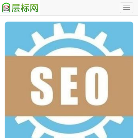
切
换
Previous
Nex
导
航