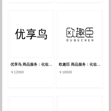
优享鸟 商品服务：化妆品;洗洁精;擦鞋膏;牙膏;研磨材料;香料;香木;宠物用除臭剂;洗面奶;化妆品;空气芳香剂
欧趣臣 商品服务：化妆品;牙膏;洗衣粉;动物用化妆品;洗面奶;美容面膜;香;清洁制剂;香皂香精;化妆品;护肤霜
￥12000
￥18000