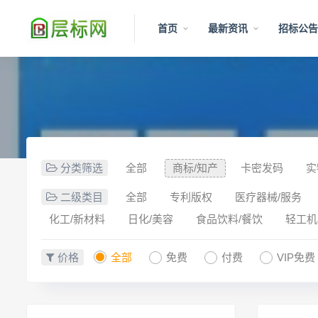
首页
最新资讯
招标公
分类筛选
全部
商标/知产
卡密发码
实
二级类目
全部
专利版权
医疗器械/服务
化工/新材料
日化/美容
食品饮料/餐饮
轻工机
价格
全部
免费
付费
VIP免费