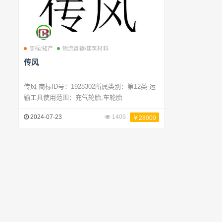
商标/知产
物流运输/建筑材料
传风
传风 商标ID号：1928302所属类别：第12类-运
输工具使用范围：充气轮胎,车轮胎
2024-07-23
1409
￥28000