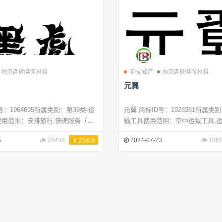
物流运输/建筑材料
商标/知产
物流运输/建筑材料
元翼
元翼 商标ID号：1928381所属类别：第12类-运
使用范围：安排旅行,快递服务（信
输工具使用范围：空中运载工具,
旅行座位预订,汽车出租,货物贮存,
李架,运载工具用轮胎,轨道运载工
5
20459
2024-07-23
186
￥25000
品包装,鲜花递送,旅行陪伴,旅行预
具,婴儿车,雪橇（运载工具）,汽车
衡车,电动运载工具