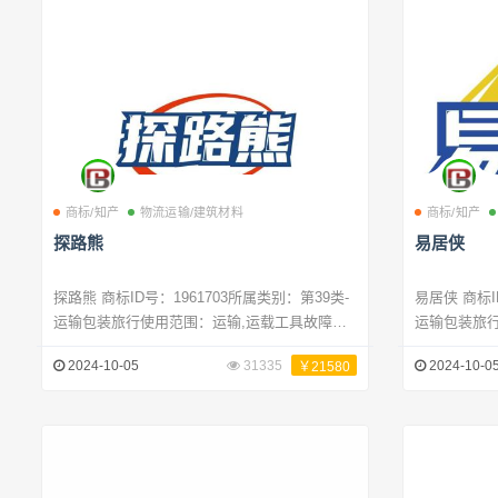
商标/知产
物流运输/建筑材料
商标/知产
探路熊
易居侠
探路熊 商标ID号：1961703所属类别：第39类-
易居侠 商标ID号：1960149所属类别：第39类-
运输包装旅行使用范围：运输,运载工具故障牵
运输包装旅行
引服务,汽车运输,民用无人机的操控,司机服务,
运,陆路运输
2024-10-05
31335
2024-10-0
￥21580
冷冻食品柜出租,潜水服出租,配电,快递服务（信
源分配,货物
件或商品）,旅行预订