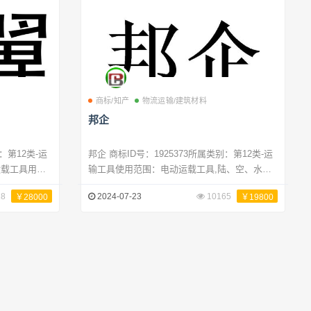
商标/知产
物流运输/建筑材料
邦企
邦企 商标ID号：1925373所属类别：第12类-运
运载工具用行
输工具使用范围：电动运载工具,陆、空、水或
具,水上运载工
铁路用机动运载工具,自行车,架空运输设备,婴儿
18
2024-07-23
10165
￥28000
￥19800
内饰件,自平
车,马车,运载工具用轮胎,空中运载工具,水上运
载工具,运载工具内装饰品