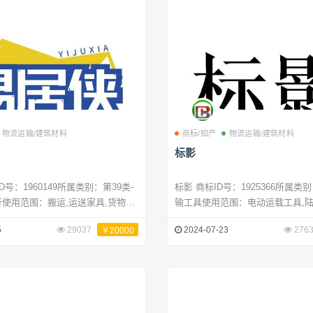
物流运输/建筑材料
商标/知产
物流运输/建筑材料
标影
标影 商标ID号：1925366所属类别：第12类-运
使用范围：搬运,运送家具,货物航
输工具使用范围：电动运载工具,
,空中运输,停车场服务,货物贮存,能
铁路用机动运载工具,自行车,架空
5
29037
2024-07-23
276
￥20000
递送,通过互联网提供旅行信息
车,马车,运载工具用轮胎,空中运载
载工具,运载工具内装饰品