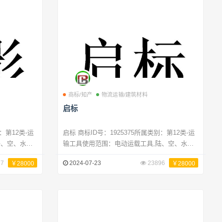
商标/知产
物流运输/建筑材料
启标
启标 商标ID号：1925375所属类别：第12类-运
陆、空、水或
输工具使用范围：电动运载工具,陆、空、水或
运输设备,婴儿
铁路用机动运载工具,自行车,架空运输设备,婴儿
37
2024-07-23
23896
￥28000
￥28000
工具,水上运
车,马车,运载工具用轮胎,空中运载工具,水上运
载工具,运载工具内装饰品