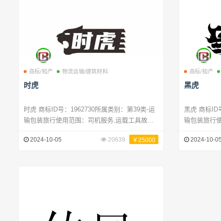
商标/知产
物流运输/建筑材料
商标/知产
时虎
黑虎
时虎 商标ID号：1962730所属类别：第39类-运
黑虎 商标ID号：1964695所属类别：第39类-运
输包装旅行使用范围：司机服务,运载工具故障
输包装旅行
牵引服务,潜水服出租,快递服务（信件或商品）,
件或商品）,
2024-10-05
20639
2024-10-0
￥25000
运载工具故障牵引服务,运载工具故障牵引服务,
物流运输,商
民用无人机的操控,运输,旅行预订,汽车运输,配
订
电,冷冻食品柜出租