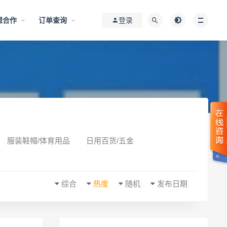
盟合作
订单查询
登录
服装鞋帽/体育用品
日用百货/五金
综合
热度
随机
发布日期