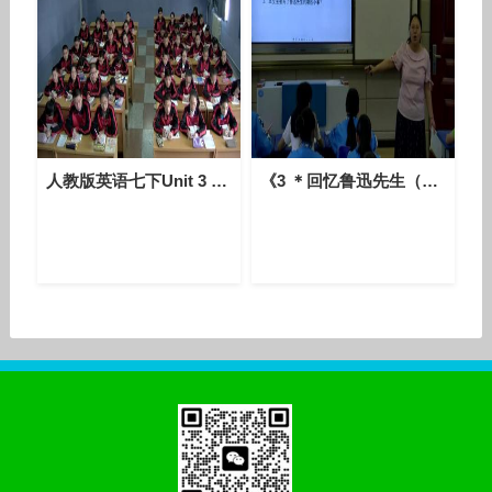
人教版英语七下Unit 3 Section B（2a-2c）课堂视频实录（马彩燕）
《3 ＊回忆鲁迅先生（节选）》初中语文七年级下册