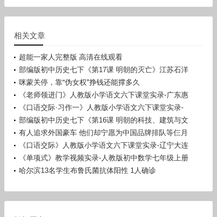
相关文章
超能一家人完整版 高清在线观看
部编版初中历史七下《第17课 明朝的灭亡》江苏石洋
洋
咪蒙关停，靠“伪女权”挣钱还能撑多久
《老师领进门》人教版小学语文六下课堂实录-广东惠
州市_惠阳区-许晓云
《口语交际·习作一》人教版小学语文六下课堂实录-
广西梧州市_蒙山县-潘少丽
部编版初中历史七下《第16课 明朝的科技、建筑与文
学》辽宁孙浩
有人追求外国豪车 他们却宁愿为中国品牌排队等仨月
《口语交际》人教版小学语文六下课堂实录-辽宁大连
市_旅顺口区-宋晨溪
《单项式》教学视频实录-人教版初中数学七年级上册
哈尔滨13名学生布鲁氏菌抗体阳性 1人确诊