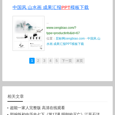
中国风 山水画 成果汇报
PPT
模板下载
...
www.cengbiao.com/?
type=productinfo&id=67
位置：
层标网cengbiao.com
-
中国风 山
水画 成果汇报PPT模板下载
1
2
3
4
5
下一页
末页
相关文章
超能一家人完整版 高清在线观看
部编版初中历史七下《第17课 明朝的灭亡》江苏石洋