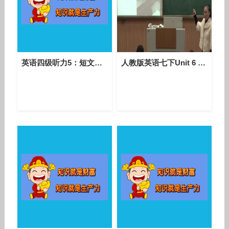
英语四级听力5：短文设题十面埋伏
人教版英语七下Unit 6 Section A（1a-1c）教学视频实录（谢晶晶）