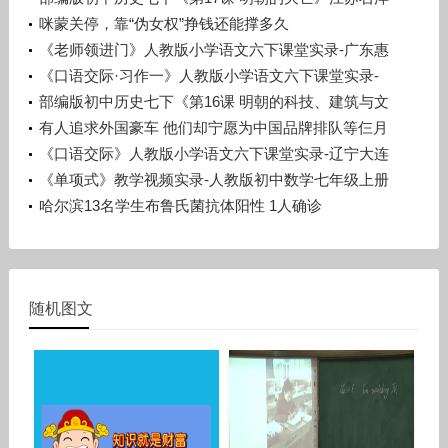
洋
咪蒙关停，靠“伪女权”挣钱还能撑多久
《老师领进门》人教版小学语文六下课堂实录-广东惠
州市_惠阳区-许晓云
《口语交际·习作一》人教版小学语文六下课堂实录-
广西梧州市_蒙山县-潘少丽
部编版初中历史七下《第16课 明朝的科技、建筑与文
学》辽宁孙浩
有人追求外国豪车 他们却宁愿为中国品牌排队等仨月
《口语交际》人教版小学语文六下课堂实录-辽宁大连
市_旅顺口区-宋晨溪
《单项式》教学视频实录-人教版初中数学七年级上册
哈尔滨13名学生布鲁氏菌抗体阳性 1人确诊
随机图文