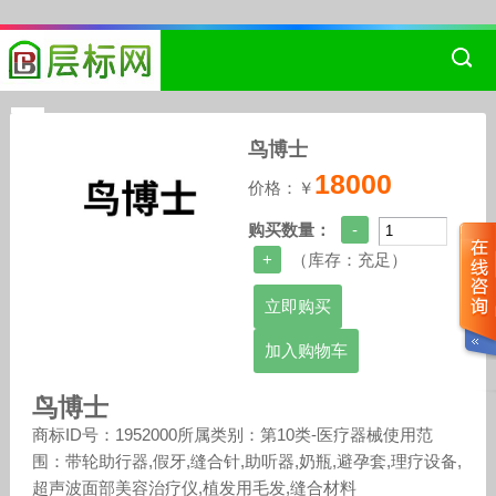
鸟博士
18000
价格：￥
购买数量：
（库存：
充足
）
加入购物车
鸟博士
商标ID号：1952000所属类别：第10类-医疗器械使用范
围：带轮助行器,假牙,缝合针,助听器,奶瓶,避孕套,理疗设备,
超声波面部美容治疗仪,植发用毛发,缝合材料