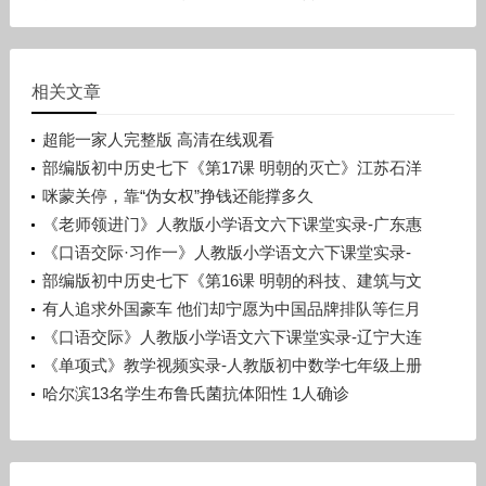
相关文章
超能一家人完整版 高清在线观看
部编版初中历史七下《第17课 明朝的灭亡》江苏石洋
洋
咪蒙关停，靠“伪女权”挣钱还能撑多久
《老师领进门》人教版小学语文六下课堂实录-广东惠
州市_惠阳区-许晓云
《口语交际·习作一》人教版小学语文六下课堂实录-
广西梧州市_蒙山县-潘少丽
部编版初中历史七下《第16课 明朝的科技、建筑与文
学》辽宁孙浩
有人追求外国豪车 他们却宁愿为中国品牌排队等仨月
《口语交际》人教版小学语文六下课堂实录-辽宁大连
市_旅顺口区-宋晨溪
《单项式》教学视频实录-人教版初中数学七年级上册
哈尔滨13名学生布鲁氏菌抗体阳性 1人确诊