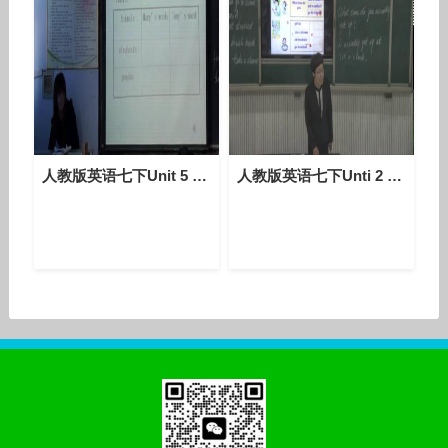
人教版英语七下Unit 5 Section B（1a-1d）课堂视频实录（刘丽丽）
人教版英语七下Unti 2 Section A（1a-2d）教学视频实录（于洪烨）