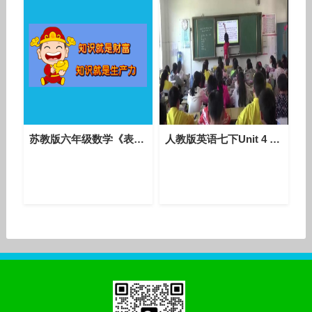
苏教版六年级数学《表面涂色的正方体》教研课堂实录-学科带头人孙老师
人教版英语七下Unit 4 Section B（2a-2c）课堂视频实录（耿静）