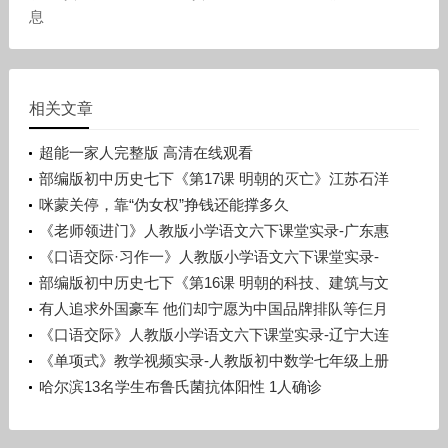
息
相关文章
超能一家人完整版 高清在线观看
部编版初中历史七下《第17课 明朝的灭亡》江苏石洋
洋
咪蒙关停，靠“伪女权”挣钱还能撑多久
《老师领进门》人教版小学语文六下课堂实录-广东惠
州市_惠阳区-许晓云
《口语交际·习作一》人教版小学语文六下课堂实录-
广西梧州市_蒙山县-潘少丽
部编版初中历史七下《第16课 明朝的科技、建筑与文
学》辽宁孙浩
有人追求外国豪车 他们却宁愿为中国品牌排队等仨月
《口语交际》人教版小学语文六下课堂实录-辽宁大连
市_旅顺口区-宋晨溪
《单项式》教学视频实录-人教版初中数学七年级上册
哈尔滨13名学生布鲁氏菌抗体阳性 1人确诊