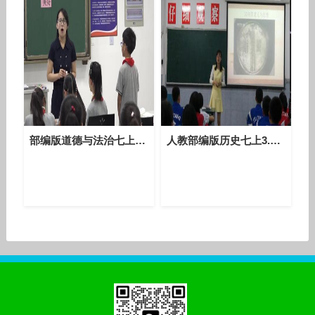
部编版道德与法治七上4.2《深深浅浅话友谊》课堂教学视频实录-匡云
人教部编版历史七上3.11《西汉建立和“文景之治”》课堂教学视频-汤恒