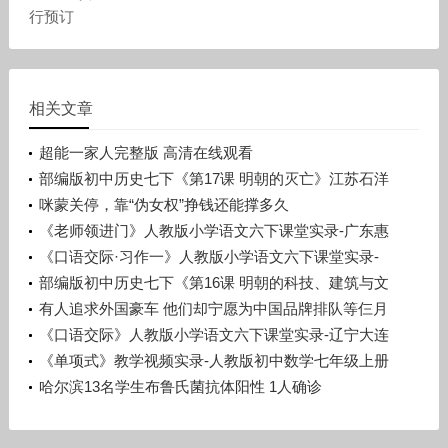
行预订
相关文章
超能一家人完整版 高清在线观看
部编版初中历史七下《第17课 明朝的灭亡》江苏石洋
洋
咪蒙关停，靠“伪女权”挣钱还能撑多久
《老师领进门》人教版小学语文六下课堂实录-广东惠
州市_惠阳区-许晓云
《口语交际·习作一》人教版小学语文六下课堂实录-
广西梧州市_蒙山县-潘少丽
部编版初中历史七下《第16课 明朝的科技、建筑与文
学》辽宁孙浩
有人追求外国豪车 他们却宁愿为中国品牌排队等仨月
《口语交际》人教版小学语文六下课堂实录-辽宁大连
市_旅顺口区-宋晨溪
《单项式》教学视频实录-人教版初中数学七年级上册
哈尔滨13名学生布鲁氏菌抗体阳性 1人确诊