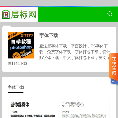
字体下载
魔法蛋字体下载，平面设计，PS字体下
载，免费字体下载，字体打包下载，设计
师字体下载，中文字体打包下载，英文字
体打包下载
字体下载