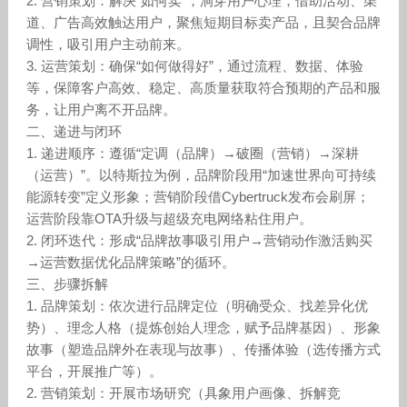
2. 营销策划：解决“如何卖”，洞穿用户心理，借助活动、渠
道、广告高效触达用户，聚焦短期目标卖产品，且契合品牌
调性，吸引用户主动前来。
3. 运营策划：确保“如何做得好”，通过流程、数据、体验
等，保障客户高效、稳定、高质量获取符合预期的产品和服
务，让用户离不开品牌。
二、递进与闭环
1. 递进顺序：遵循“定调（品牌）→破圈（营销）→深耕
（运营）”。以特斯拉为例，品牌阶段用“加速世界向可持续
能源转变”定义形象；营销阶段借Cybertruck发布会刷屏；
运营阶段靠OTA升级与超级充电网络粘住用户。
2. 闭环迭代：形成“品牌故事吸引用户→营销动作激活购买
→运营数据优化品牌策略”的循环。
三、步骤拆解
1. 品牌策划：依次进行品牌定位（明确受众、找差异化优
势）、理念人格（提炼创始人理念，赋予品牌基因）、形象
故事（塑造品牌外在表现与故事）、传播体验（选传播方式
平台，开展推广等）。
2. 营销策划：开展市场研究（具象用户画像、拆解竞