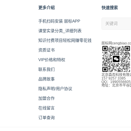
更多介绍
快速搜索
手机扫码安装 层标APP
课堂实录分类_详细列表
知识付费项目轻松网赚零花钱
层标网cengbiao.c
资质证书
VIP价格和特权
联系我们
北京森否科技有限
157 9257 3385
品牌故事
QQ：1990556605
地址：北京市平谷
隐私声明/用户协议
加盟合作
在线留言
订单查询