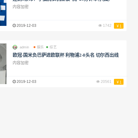
内容加密
2019-12-03
1742
￥1
admin
娱乐
综艺
欧冠-国米负巴萨进欧联杯 利物浦2-0头名 切尔西出线
内容加密
2019-12-03
20561
￥1