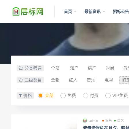
首页
最新资讯
招标公
分类筛选
全部
知产
房产
时尚
教
二级类目
全部
红人
音乐
电视
综
价格
全部
免费
付费
VIP免费
admin
娱乐
综艺
流量造假危在旦夕，粉丝