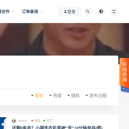
盟合作
订单查询
登录
综合
热度
随机
发布日期
admin
娱乐
综艺
还剩8条命？小猫洗衣机里被“洗”20分钟幸存(图)