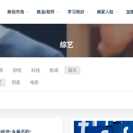
告
商标市场
商品/软件
学习培训
商家入驻
加
综艺
育
财经
科技
新闻
娱乐
艺
明星
电影
经济“永垂不朽”