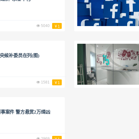
5040
￥1
央候补委员在列(图)
1581
￥1
事案件 警方悬赏2万缉凶
2969